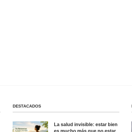
 No Tienes:
No Puedes Dar lo Que No Tienes:
La...
19 de febrero de 2025
DESTACADOS
La salud invisible: estar bien
es mucho más que no estar