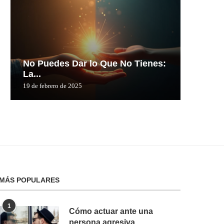
No Puedes Dar lo Que No Tienes:
No Pue
La...
La...
19 de febrero de 2025
19 de febre
MÁS POPULARES
1
Cómo actuar ante una
persona agresiva