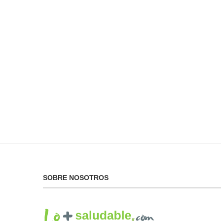
No Puedes Dar lo Que
La...
19 de febrero de 2025
SOBRE NOSOTROS