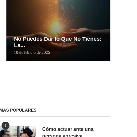
No Puedes Dar lo Que No Tienes:
No Pue
La...
La...
19 de febrero de 2025
19 de febre
MÁS POPULARES
1
Cómo actuar ante una
persona agresiva