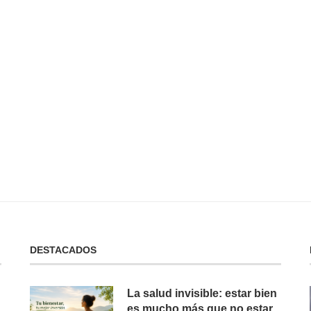
 No Tienes:
No Puedes Dar lo Que No Tienes:
La...
19 de febrero de 2025
DESTACADOS
La salud invisible: estar bien
es mucho más que no estar