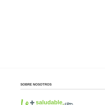
No Puedes Dar lo Que
La...
19 de febrero de 2025
SOBRE NOSOTROS