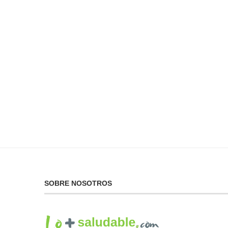
No Puedes Dar lo Que
La...
19 de febrero de 2025
SOBRE NOSOTROS