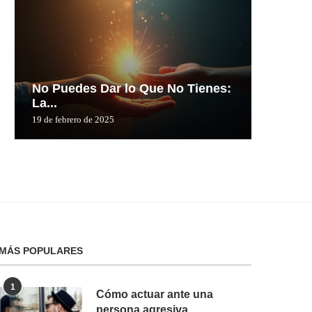
No Puedes Dar lo Que No Tienes:
No Pue
La...
La...
19 de febrero de 2025
19 de febre
MÁS POPULARES
1
Cómo actuar ante una
persona agresiva