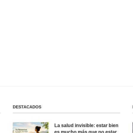
 No Tienes:
No Puedes Dar lo Que No Tienes:
La...
19 de febrero de 2025
DESTACADOS
La salud invisible: estar bien
es mucho más que no estar