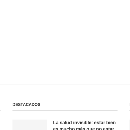
 No Tienes:
No Puedes Dar lo Que No Tienes:
La...
19 de febrero de 2025
DESTACADOS
La salud invisible: estar bien
es mucho más que no estar