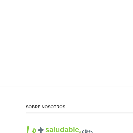
No Puedes Dar lo Que
La...
19 de febrero de 2025
SOBRE NOSOTROS