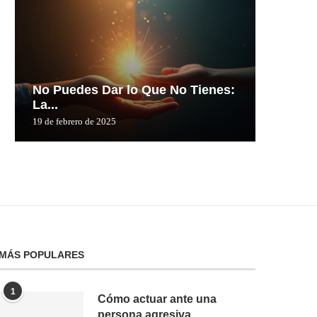
No Puedes Dar lo Que No Tienes:
No Pue
La...
La...
19 de febrero de 2025
19 de febre
MÁS POPULARES
1
Cómo actuar ante una
persona agresiva