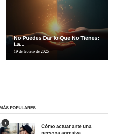
No Puedes Dar lo Que No Tienes:
No Pue
La...
La...
19 de febrero de 2025
19 de febre
MÁS POPULARES
1
Cómo actuar ante una
persona agresiva