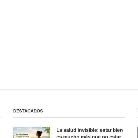
 No Tienes:
No Puedes Dar lo Que No Tienes:
La...
19 de febrero de 2025
DESTACADOS
La salud invisible: estar bien
es mucho más que no estar