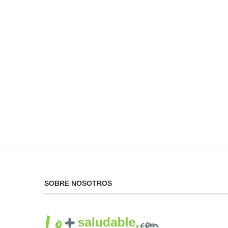
No Puedes Dar lo Que
La...
19 de febrero de 2025
SOBRE NOSOTROS