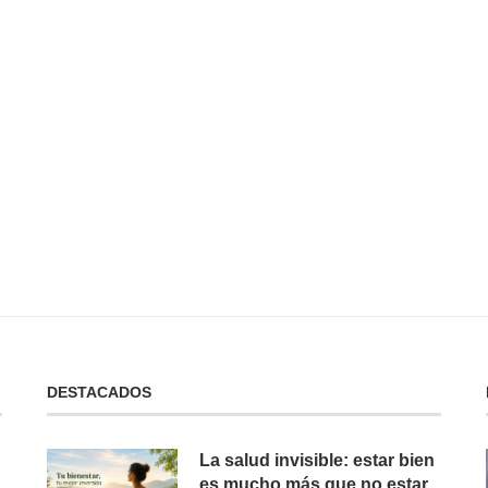
 No Tienes:
No Puedes Dar lo Que No Tienes:
La...
19 de febrero de 2025
DESTACADOS
La salud invisible: estar bien
es mucho más que no estar