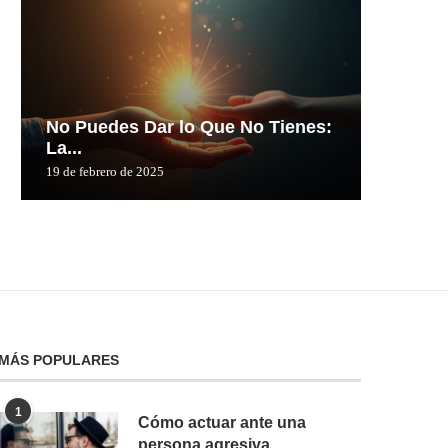
No Puedes Dar lo Que No Tienes:
No Pue
La...
La...
19 de febrero de 2025
19 de febre
MÁS POPULARES
1
Cómo actuar ante una
persona agresiva