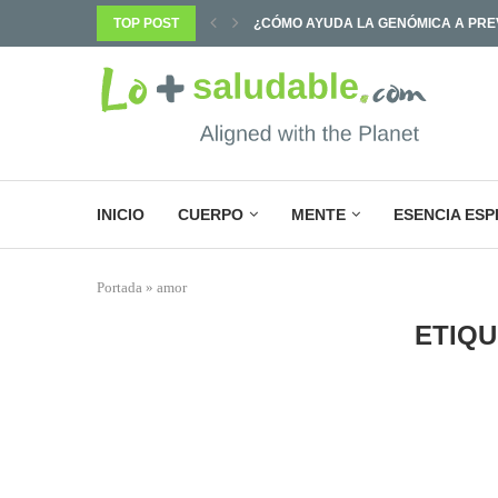
PREVENIR ENFERMEDADES Y...
TOP POST
¿POR QUÉ SABEMOS TANTO Y CAMB
INICIO
CUERPO
MENTE
ESENCIA ESP
Portada
»
amor
ETIQU