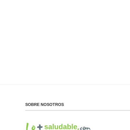
No Puedes Dar lo Que
La...
19 de febrero de 2025
SOBRE NOSOTROS