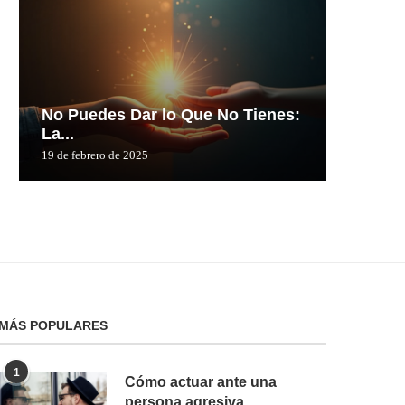
No Puedes Dar lo Que No Tienes:
No Pue
La...
La...
19 de febrero de 2025
19 de febre
MÁS POPULARES
1
Cómo actuar ante una
persona agresiva