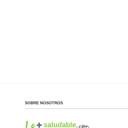
No Puedes Dar lo Que
La...
19 de febrero de 2025
SOBRE NOSOTROS