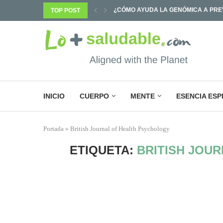
PREVENIR ENFERMEDADES Y...
TOP POST
¿POR QUÉ SABEMOS TANTO Y CAMB
INICIO
CUERPO
MENTE
ESENCIA ESP
Portada
»
British Journal of Health Psychology
ETIQUETA:
BRITISH JOU