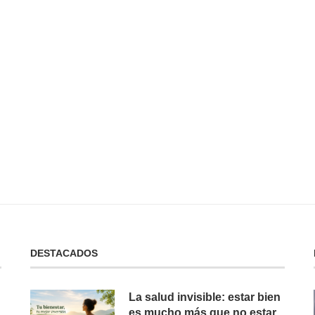
 No Tienes:
No Puedes Dar lo Que No Tienes:
La...
19 de febrero de 2025
DESTACADOS
La salud invisible: estar bien
es mucho más que no estar