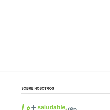
No Puedes Dar lo Que
La...
19 de febrero de 2025
SOBRE NOSOTROS