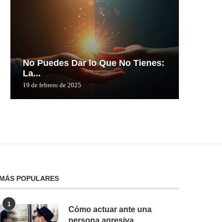
No Puedes Dar lo Que No Tienes:
No Pue
La...
La...
19 de febrero de 2025
19 de febre
MÁS POPULARES
1
Cómo actuar ante una
persona agresiva