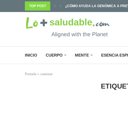
PREVENIR ENFERMEDADES Y...
TOP POST
¿POR QUÉ SABEMOS TANTO Y CAMB
INICIO
CUERPO
MENTE
ESENCIA ESP
Portada
»
caminar
ETIQUE