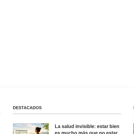
 No Tienes:
No Puedes Dar lo Que No Tienes:
La...
19 de febrero de 2025
DESTACADOS
La salud invisible: estar bien
es mucho más que no estar