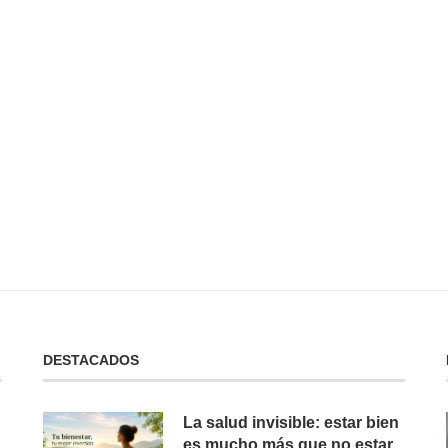
 No Tienes:
No Puedes Dar lo Que No Tienes:
La...
19 de febrero de 2025
DESTACADOS
La salud invisible: estar bien
es mucho más que no estar