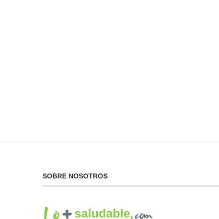
No Puedes Dar lo Que
La...
19 de febrero de 2025
SOBRE NOSOTROS