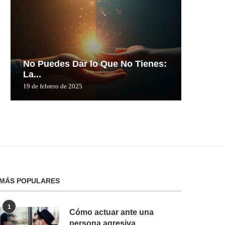
No Puedes Dar lo Que No Tienes:
No Pue
La...
La...
19 de febrero de 2025
19 de febre
MÁS POPULARES
1
Cómo actuar ante una
persona agresiva