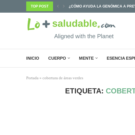
PREVENIR ENFERMEDADES Y...
TOP POST
¿POR QUÉ SABEMOS TANTO Y CAMB
INICIO
CUERPO
MENTE
ESENCIA ESP
Portada
»
cobertura de áreas verdes
ETIQUETA:
COBERT