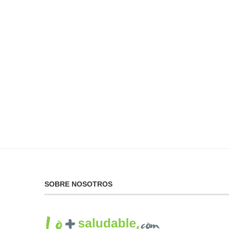
No Puedes Dar lo Que
La...
19 de febrero de 2025
SOBRE NOSOTROS