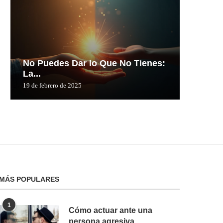
No Puedes Dar lo Que No Tienes:
No Pue
La...
La...
19 de febrero de 2025
19 de febre
MÁS POPULARES
1
Cómo actuar ante una
persona agresiva