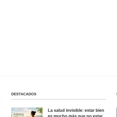
 No Tienes:
No Puedes Dar lo Que No Tienes:
La...
19 de febrero de 2025
DESTACADOS
La salud invisible: estar bien
es mucho más que no estar