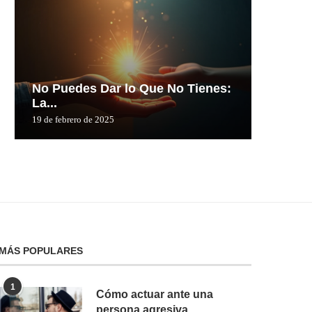
No Puedes Dar lo Que No Tienes:
No Pue
La...
La...
19 de febrero de 2025
19 de febre
MÁS POPULARES
1
Cómo actuar ante una
persona agresiva