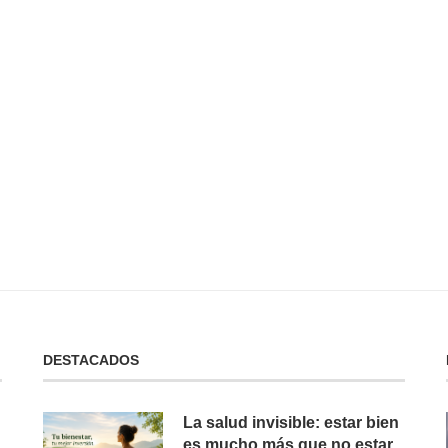
 No Tienes:
No Puedes Dar lo Que No Tienes:
La...
19 de febrero de 2025
DESTACADOS
La salud invisible: estar bien
es mucho más que no estar