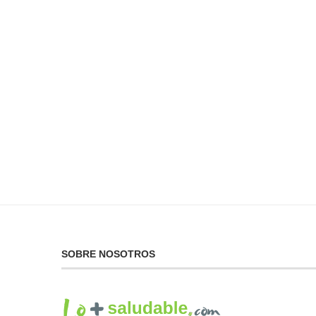
No Puedes Dar lo Que
La...
19 de febrero de 2025
SOBRE NOSOTROS