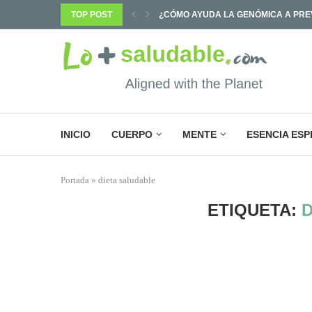
PREVENIR ENFERMEDADES Y...
TOP POST
¿POR QUÉ SABEMOS TANTO Y CAMB
INICIO
CUERPO
MENTE
ESENCIA ESP
Portada
»
dieta saludable
ETIQUETA:
D