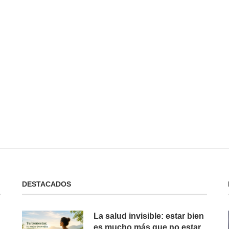
 No Tienes:
No Puedes Dar lo Que No Tienes:
La...
19 de febrero de 2025
DESTACADOS
La salud invisible: estar bien
es mucho más que no estar