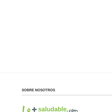
No Puedes Dar lo Que
La...
19 de febrero de 2025
SOBRE NOSOTROS