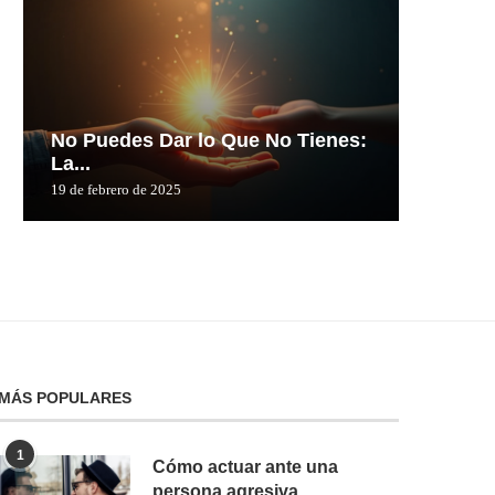
No Puedes Dar lo Que No Tienes:
No Pue
La...
La...
19 de febrero de 2025
19 de febre
MÁS POPULARES
1
Cómo actuar ante una
persona agresiva