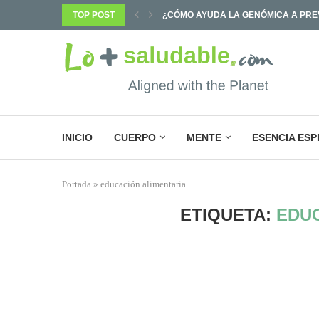
PREVENIR ENFERMEDADES Y...
TOP POST
¿POR QUÉ SABEMOS TANTO Y CAMB
INICIO
CUERPO
MENTE
ESENCIA ESP
Portada
»
educación alimentaria
ETIQUETA:
EDUC