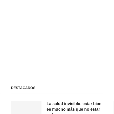
 No Tienes:
No Puedes Dar lo Que No Tienes:
La...
19 de febrero de 2025
DESTACADOS
La salud invisible: estar bien
es mucho más que no estar