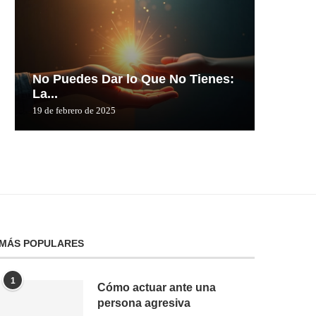
No Puedes Dar lo Que No Tienes:
No Pue
La...
La...
19 de febrero de 2025
19 de febre
MÁS POPULARES
1
Cómo actuar ante una
persona agresiva