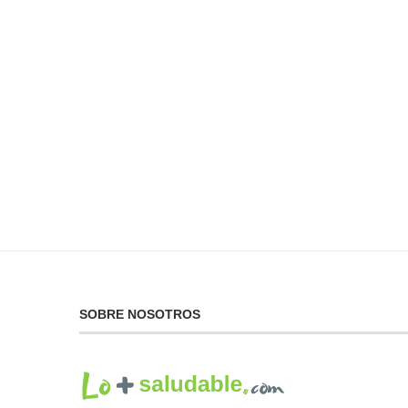
No Puedes Dar lo Que
La...
19 de febrero de 2025
SOBRE NOSOTROS