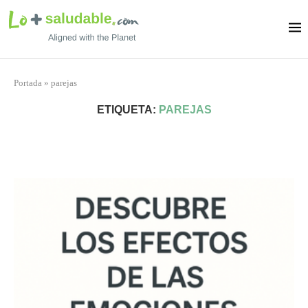
Portada
»
parejas
ETIQUETA:
PAREJAS