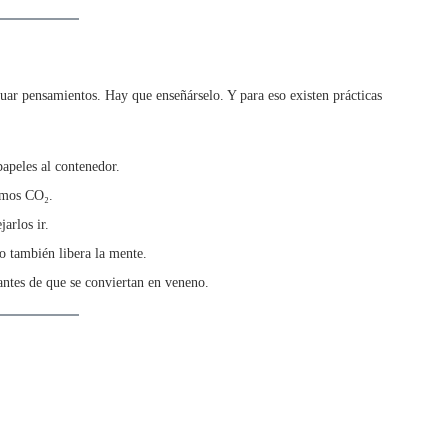
uar pensamientos. Hay que enseñárselo. Y para eso existen prácticas
papeles al contenedor.
amos CO₂.
arlos ir.
po también libera la mente.
 antes de que se conviertan en veneno.