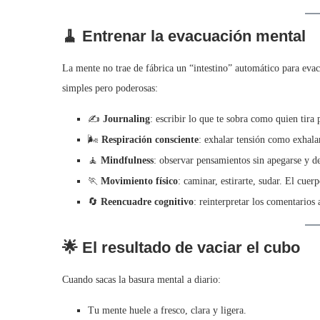
🧹 Entrenar la evacuación mental
La mente no trae de fábrica un “intestino” automático para evac
simples pero poderosas:
✍️
Journaling
: escribir lo que te sobra como quien tira 
🌬️
Respiración consciente
: exhalar tensión como exhal
🧘
Mindfulness
: observar pensamientos sin apegarse y dej
🏃
Movimiento físico
: caminar, estirarte, sudar. El cuer
🔄
Reencuadre cognitivo
: reinterpretar los comentarios
🌟 El resultado de vaciar el cubo
Cuando sacas la basura mental a diario:
Tu mente huele a fresco, clara y ligera.