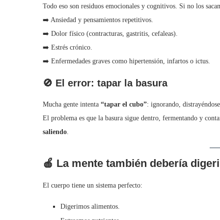
Todo eso son residuos emocionales y cognitivos. Si no los saca
➡️ Ansiedad y pensamientos repetitivos.
➡️ Dolor físico (contracturas, gastritis, cefaleas).
➡️ Estrés crónico.
➡️ Enfermedades graves como hipertensión, infartos o ictus.
🚫 El error: tapar la basura
Mucha gente intenta
“tapar el cubo”
: ignorando, distrayéndos
El problema es que la basura sigue dentro, fermentando y cont
saliendo
.
🍎 La mente también debería digeri
El cuerpo tiene un sistema perfecto:
Digerimos alimentos.