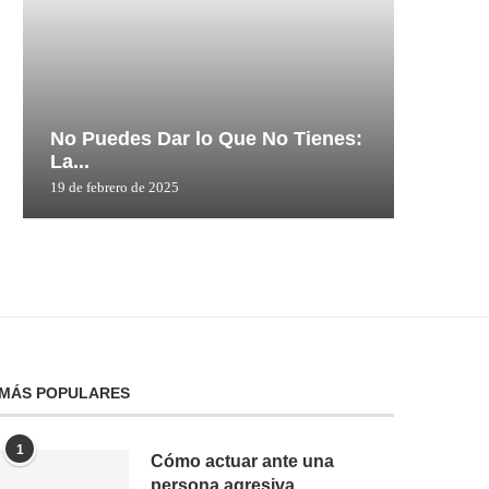
No Puedes Dar lo Que No Tienes:
No Pue
La...
La...
19 de febrero de 2025
19 de febre
MÁS POPULARES
1
Cómo actuar ante una
persona agresiva