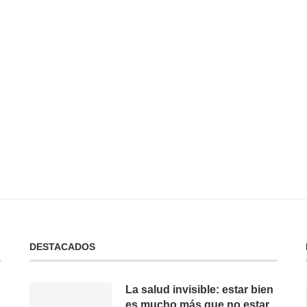
 No Tienes:
No Puedes Dar lo Que No Tienes:
La...
19 de febrero de 2025
DESTACADOS
La salud invisible: estar bien
es mucho más que no estar