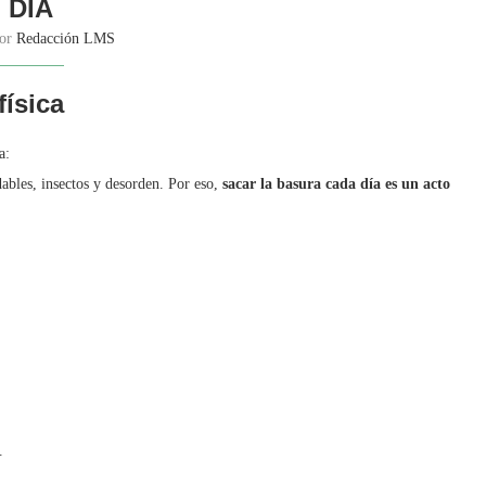
DÍA
por
Redacción LMS
ísica
a:
ables, insectos y desorden. Por eso,
sacar la basura cada día es un acto
.