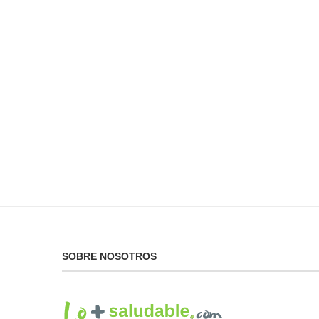
No Puedes Dar lo Que
La...
19 de febrero de 2025
SOBRE NOSOTROS