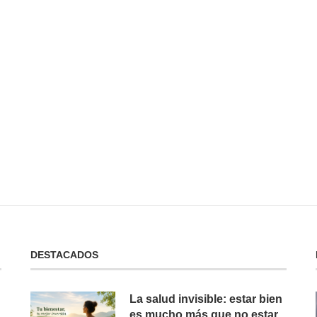
 No Tienes:
No Puedes Dar lo Que No Tienes:
La...
19 de febrero de 2025
DESTACADOS
La salud invisible: estar bien
es mucho más que no estar