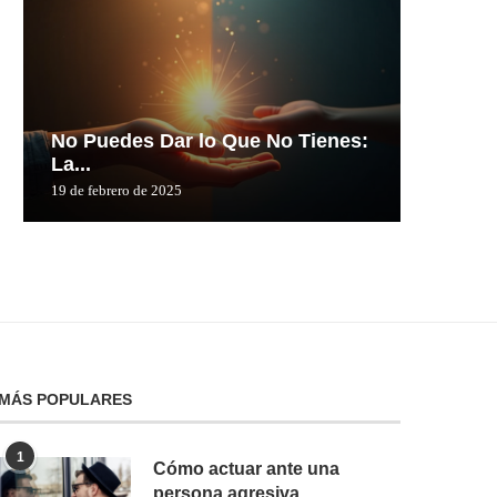
No Puedes Dar lo Que No Tienes:
No Pue
La...
La...
19 de febrero de 2025
19 de febre
MÁS POPULARES
1
Cómo actuar ante una
persona agresiva