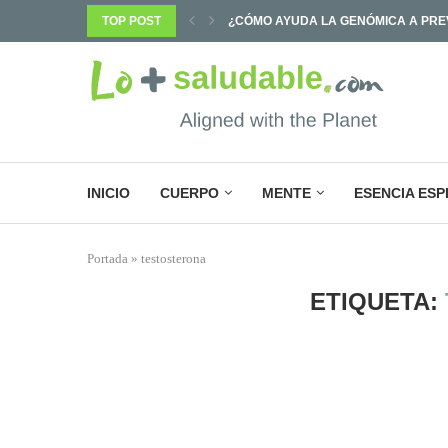
PREVENIR ENFERMEDADES Y...
TOP POST
¿POR QUÉ SABEMOS TANTO Y CAMB
INICIO
CUERPO
MENTE
ESENCIA ESP
Portada
»
testosterona
ETIQUETA: