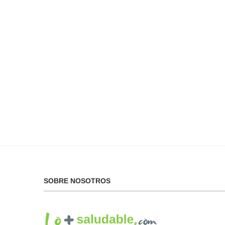
No Puedes Dar lo Que
La...
19 de febrero de 2025
SOBRE NOSOTROS