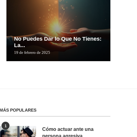
No Puedes Dar lo Que No Tienes:
No Pue
La...
La...
19 de febrero de 2025
19 de febre
MÁS POPULARES
1
Cómo actuar ante una
persona agresiva