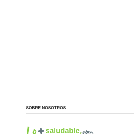
No Puedes Dar lo Que
La...
19 de febrero de 2025
SOBRE NOSOTROS