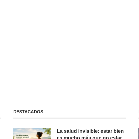
 No Tienes:
No Puedes Dar lo Que No Tienes:
La...
19 de febrero de 2025
DESTACADOS
La salud invisible: estar bien
es mucho más que no estar